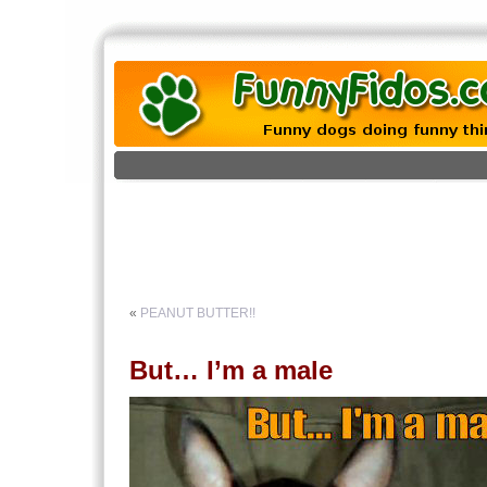
«
PEANUT BUTTER!!
But… I’m a male